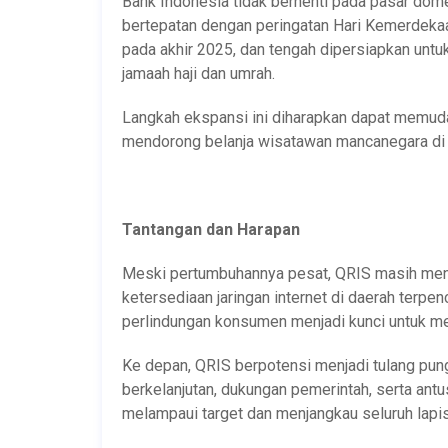
Bank Indonesia tidak berhenti pada pasar dom
bertepatan dengan peringatan Hari Kemerdekaa
pada akhir 2025, dan tengah dipersiapkan unt
jamaah haji dan umrah.
Langkah ekspansi ini diharapkan dapat memudah
mendorong belanja wisatawan mancanegara di I
Tantangan dan Harapan
Meski pertumbuhannya pesat, QRIS masih mengh
ketersediaan jaringan internet di daerah terpen
perlindungan konsumen menjadi kunci untuk m
Ke depan, QRIS berpotensi menjadi tulang pun
berkelanjutan, dukungan pemerintah, serta ant
melampaui target dan menjangkau seluruh lapis