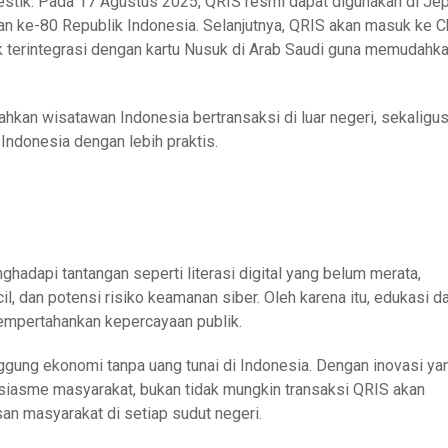
estik. Pada 17 Agustus 2025, QRIS resmi dapat digunakan di Je
n ke-80 Republik Indonesia. Selanjutnya, QRIS akan masuk ke C
uk terintegrasi dengan kartu Nusuk di Arab Saudi guna memudahk
kan wisatawan Indonesia bertransaksi di luar negeri, sekaligu
ndonesia dengan lebih praktis.
adapi tantangan seperti literasi digital yang belum merata,
cil, dan potensi risiko keamanan siber. Oleh karena itu, edukasi d
empertahankan kepercayaan publik.
ggung ekonomi tanpa uang tunai di Indonesia. Dengan inovasi ya
usiasme masyarakat, bukan tidak mungkin transaksi QRIS akan
an masyarakat di setiap sudut negeri.