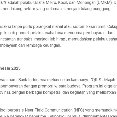
93,16% adalah pelaku Usaha Mikro, Kecil, dan Menengah (UMKM). D
m mendukung sektor yang selama ini menjadi tulang punggung
ksi tanpa perlu perangkat mahal atau sistem kasir rumit. Cuku
pilkan di ponsel, pelaku usaha bisa menerima pembayaran dari
pencatatan transaksi menjadi lebih rapi, memudahkan pelaku usaha
mbiayaan dari lembaga keuangan.
onesia 2025
novasi baru. Bank Indonesia meluncurkan kampanye “QRIS Jelajah
 pembayaran dengan promosi wisata budaya. Program ini digelar
rovinsi, dengan berbagai kompetisi dan kegiatan yang melibatkan
knologi berbasis Near Field Communication (NFC) yang memungkin
ke perangkat penerima. Teknologi ini mulai diimplementasikan