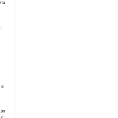
ata
p
 di
kan
 di