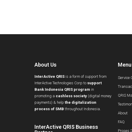
About Us
Menu
InterActive QRIS
is a form of support from
Service 
InterActive Technologies Corp to
support
Transact
Bank Indonesia QRIS program
in
QRIS Ma
promoting a
cashless society
(digital money
payments) & help
the digitalization
Testimon
process of SMB
throughout Indonesia.
About
FAQ
InterActive QRIS Business
Proses S