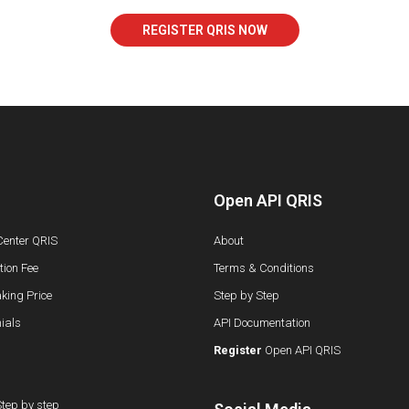
REGISTER QRIS NOW
Open API QRIS
Center QRIS
About
ion Fee
Terms & Conditions
king Price
Step by Step
ials
API Documentation
Register
Open API QRIS
tep by step