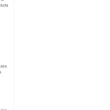
-kota
kses
a