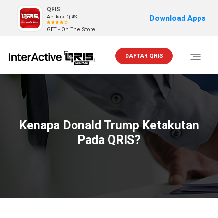
QRIS
Download Apps
Aplikasi QRIS
GET - On The Store
DAFTAR QRIS
Toggle
navigati
Kenapa Donald Trump Ketakutan
Pada QRIS?