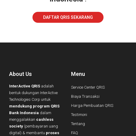
DAFTAR QRIS SEKARANG
About Us
Menu
InterActive QRIS
adalah
Service Center QRIS
bentuk dukungan InterActive
Biaya Transaksi
Technologies Corp untuk
Harga Pembuatan QRIS
mendukung program QRIS
Bank Indonesia
dalam
Testimoni
menggalakkan
cashless
Tentang
society
(pembayaran uang
digital) & membantu
proses
FAQ