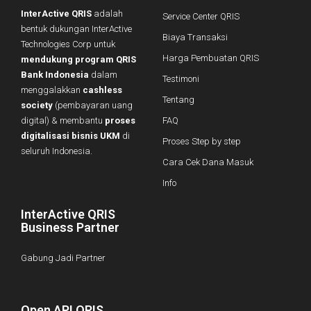
InterActive QRIS
adalah
Service Center QRIS
bentuk dukungan InterActive
Biaya Transaksi
Technologies Corp untuk
Harga Pembuatan QRIS
mendukung program QRIS
Bank Indonesia
dalam
Testimoni
menggalakkan
cashless
Tentang
society
(pembayaran uang
digital) & membantu
proses
FAQ
digitalisasi bisnis UKM
di
Proses Step by step
seluruh Indonesia.
Cara Cek Dana Masuk
Info
InterActive QRIS
Business Partner
Gabung Jadi Partner
Open API QRIS