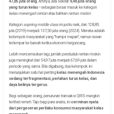
47,85 juta orang
. Artinya, ada sekitar
9,48 juta orang
yang turun kelas
—sebagian besar masuk ke kategori
kelas menengah rentan
atau bahkan
rentan miskin
.
Kategori
aspiring middle class
ini justru naik, dari 128,85
juta (2019) menjadi 137,50 juta orang (2024). Mereka adalah
kelompok masyarakat yang "hampir mapan", namun rawan
terlempar ke bawah ketika ekonomi terguncang.
Lebih mencemaskan lagi, jumlah penduduk rentan miskin
juga meningkat dari 54,97 juta menjadi 67,69 juta dalam
periode yang sama. Bila digabung, dua kelompok ini
menunjukkan satu hal penting
kelas menengah Indonesia
sedang terfragmentasi, perlahan turun kelas, dan
daya belinya tergerus.
Bagi sebagian orang, penurunan transaksi QRIS mungkin
terlihat remeh. Tapi bagi para analis, ini
cerminan nyata
dari pergeseran perilaku konsumsi masyarakat kelas