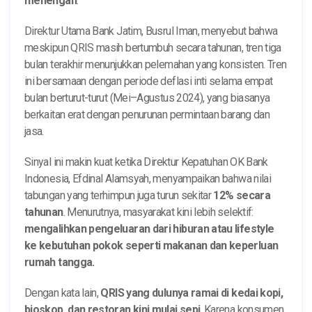
menengah
.
Direktur Utama Bank Jatim, Busrul Iman, menyebut bahwa
meskipun QRIS masih bertumbuh secara tahunan, tren tiga
bulan terakhir menunjukkan pelemahan yang konsisten. Tren
ini bersamaan dengan periode deflasi inti selama empat
bulan berturut-turut (Mei–Agustus 2024), yang biasanya
berkaitan erat dengan penurunan permintaan barang dan
jasa.
Sinyal ini makin kuat ketika Direktur Kepatuhan OK Bank
Indonesia, Efdinal Alamsyah, menyampaikan bahwa nilai
tabungan yang terhimpun juga turun sekitar
12% secara
tahunan
. Menurutnya, masyarakat kini lebih selektif:
mengalihkan pengeluaran dari hiburan atau lifestyle
ke kebutuhan pokok seperti makanan dan keperluan
rumah tangga.
Dengan kata lain,
QRIS yang dulunya ramai di kedai kopi,
bioskop, dan restoran kini mulai sepi
. Karena konsumen