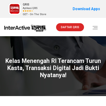
QRIS
Download Apps
Aplikasi QRIS
GET - On The Store
DAFTAR QRIS
Toggle
navigati
Kelas Menengah RI Terancam Turun
Kasta, Transaksi Digital Jadi Bukti
Nyatanya!