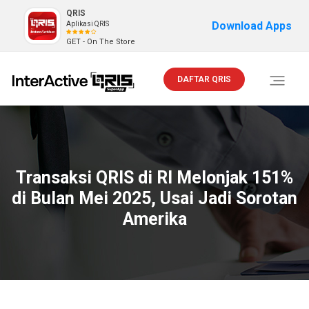
QRIS
Download Apps
Aplikasi QRIS
GET - On The Store
DAFTAR QRIS
Toggle
navigati
Transaksi QRIS di RI Melonjak 151%
di Bulan Mei 2025, Usai Jadi Sorotan
Amerika