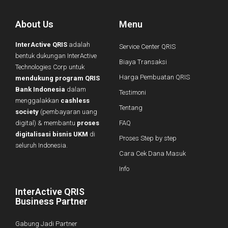
About Us
Menu
InterActive QRIS
adalah
Service Center QRIS
bentuk dukungan InterActive
Biaya Transaksi
Technologies Corp untuk
Harga Pembuatan QRIS
mendukung program QRIS
Bank Indonesia
dalam
Testimoni
menggalakkan
cashless
Tentang
society
(pembayaran uang
digital) & membantu
proses
FAQ
digitalisasi bisnis UKM
di
Proses Step by step
seluruh Indonesia.
Cara Cek Dana Masuk
Info
InterActive QRIS
Business Partner
Gabung Jadi Partner