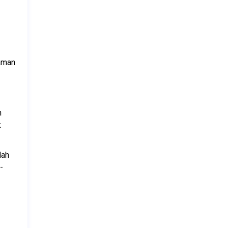
man 
 
 
ah 
-