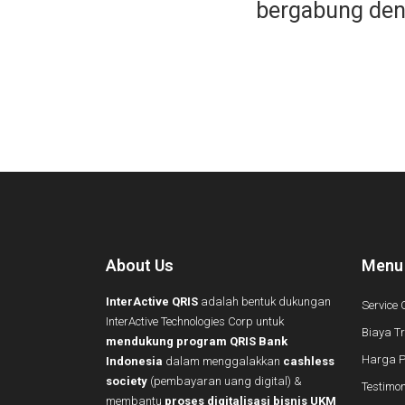
bergabung de
About Us
Menu
InterActive QRIS
adalah bentuk dukungan
Service 
InterActive Technologies Corp untuk
Biaya T
mendukung program QRIS Bank
Harga 
Indonesia
dalam menggalakkan
cashless
society
(pembayaran uang digital) &
Testimon
membantu
proses digitalisasi bisnis UKM