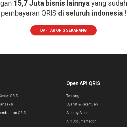
ngan
15,7 Juta bisnis lainnya
yang suda
pembayaran QRIS
di seluruh indonesia
!
DAFTAR QRIS SEKARANG
Open API QRIS
Center QRIS
Tentang
ransaksi
Syarat & Ketentuan
Pembuatan QRIS
Step by Step
i
API Documentation