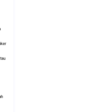
 
ker 
tau 
h 