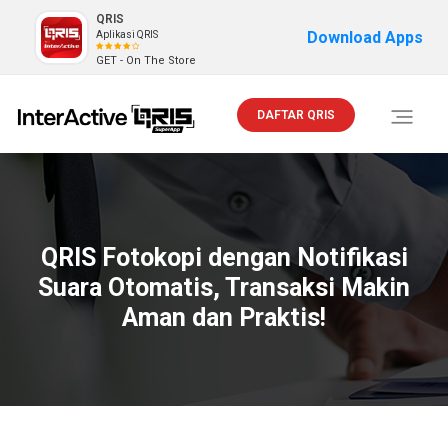
QRIS
Download Apps
Aplikasi QRIS
GET - On The Store
DAFTAR QRIS
Toggle
navigati
QRIS Fotokopi dengan Notifikasi
Suara Otomatis, Transaksi Makin
Aman dan Praktis!