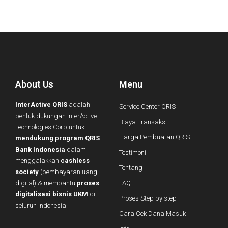
About Us
Menu
InterActive QRIS
adalah
Service Center QRIS
bentuk dukungan InterActive
Biaya Transaksi
Technologies Corp untuk
Harga Pembuatan QRIS
mendukung program QRIS
Bank Indonesia
dalam
Testimoni
menggalakkan
cashless
Tentang
society
(pembayaran uang
digital) & membantu
proses
FAQ
digitalisasi bisnis UKM
di
Proses Step by step
seluruh Indonesia.
Cara Cek Dana Masuk