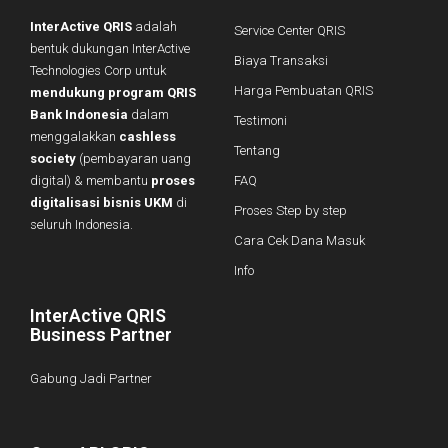
InterActive QRIS
adalah
Service Center QRIS
bentuk dukungan InterActive
Biaya Transaksi
Technologies Corp untuk
Harga Pembuatan QRIS
mendukung program QRIS
Bank Indonesia
dalam
Testimoni
menggalakkan
cashless
Tentang
society
(pembayaran uang
digital) & membantu
proses
FAQ
digitalisasi bisnis UKM
di
Proses Step by step
seluruh Indonesia.
Cara Cek Dana Masuk
Info
InterActive QRIS
Business Partner
Gabung Jadi Partner