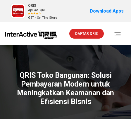
QRIS
Download Apps
Aplikasi QRIS
GET - On The Store
DAFTAR QRIS
Toggle
navigati
QRIS Toko Bangunan: Solusi
Pembayaran Modern untuk
Meningkatkan Keamanan dan
Efisiensi Bisnis