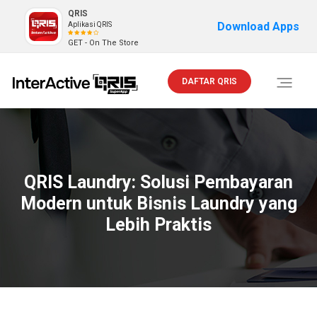
QRIS
Download Apps
Aplikasi QRIS
GET - On The Store
DAFTAR QRIS
Toggle
navigati
QRIS Laundry: Solusi Pembayaran
Modern untuk Bisnis Laundry yang
Lebih Praktis