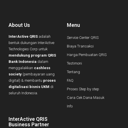
About Us
Menu
InterActive QRIS
adalah
Service Center QRIS
bentuk dukungan InterActive
Biaya Transaksi
Technologies Corp untuk
Harga Pembuatan QRIS
mendukung program QRIS
Bank Indonesia
dalam
Testimoni
menggalakkan
cashless
Tentang
society
(pembayaran uang
digital) & membantu
proses
FAQ
digitalisasi bisnis UKM
di
Proses Step by step
seluruh Indonesia.
Cara Cek Dana Masuk
Info
InterActive QRIS
Business Partner