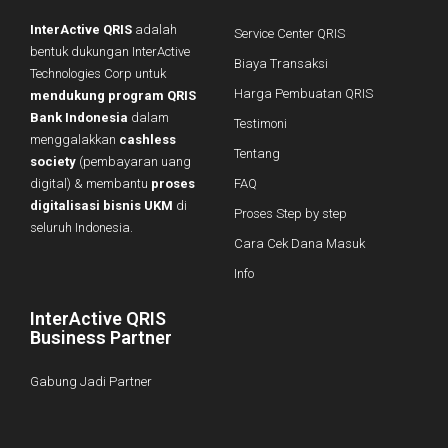
InterActive QRIS
adalah
Service Center QRIS
bentuk dukungan InterActive
Biaya Transaksi
Technologies Corp untuk
Harga Pembuatan QRIS
mendukung program QRIS
Bank Indonesia
dalam
Testimoni
menggalakkan
cashless
Tentang
society
(pembayaran uang
digital) & membantu
proses
FAQ
digitalisasi bisnis UKM
di
Proses Step by step
seluruh Indonesia.
Cara Cek Dana Masuk
Info
InterActive QRIS
Business Partner
Gabung Jadi Partner