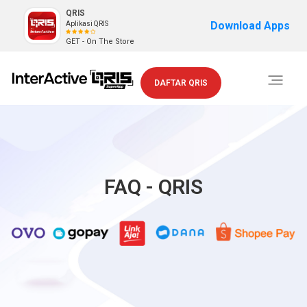
QRIS
Download Apps
Aplikasi QRIS
GET - On The Store
Toggle
DAFTAR QRIS
navigati
FAQ - QRIS