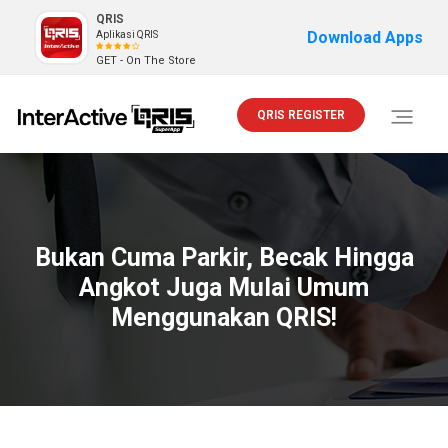
QRIS
Download Apps
Aplikasi QRIS
GET - On The Store
QRIS REGISTER
Toggle
navigati
Bukan Cuma Parkir, Becak Hingga
Angkot Juga Mulai Umum
Menggunakan QRIS!