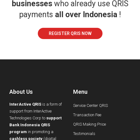
businesses
who already use QRIS
payments
all over Indonesia
!
REGISTER QRIS NOW
About Us
Menu
InterActive QRIS
is a form of
Service Center QRIS
support from InterActive
Transaction Fee
Technologies Corp to
support
QRIS Making Price
Bank Indonesia QRIS
program
in promoting a
Testimonials
cashless society
(digital