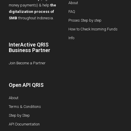
About
money payments) & help
the
digitalization process of
FAQ
SMB
throughout Indonesia.
Proses Step by step
How to Check Incoming Funds
Info
InterActive QRIS
Business Partner
Join Become a Partner
Open API QRIS
About
Terms & Conditions
Step by Step
API Documentation