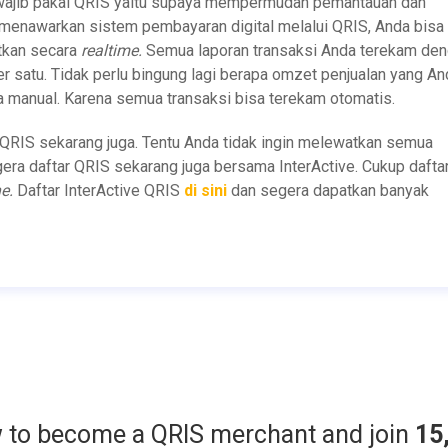
 wajib pakai QRIS yaitu supaya mempermudah pemantauan dan
 menawarkan sistem pembayaran digital melalui QRIS, Anda bisa
tkan secara
realtime.
Semua laporan transaksi Anda terekam de
 satu. Tidak perlu bingung lagi berapa omzet penjualan yang An
 manual. Karena semua transaksi bisa terekam otomatis.
 QRIS sekarang juga. Tentu Anda tidak ingin melewatkan semua
gera daftar QRIS sekarang juga bersama InterActive. Cukup dafta
ne.
Daftar InterActive QRIS
di sini
dan segera dapatkan banyak
w to become a QRIS merchant and join
15