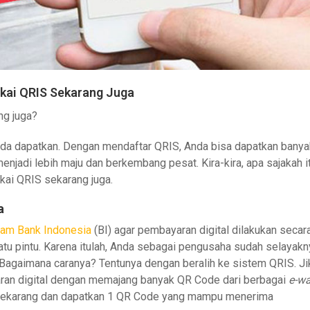
akai QRIS Sekarang Juga
ng juga?
nda dapatkan. Dengan mendaftar QRIS, Anda bisa dapatkan banya
jadi lebih maju dan berkembang pesat. Kira-kira, apa sajakah i
kai QRIS sekarang juga.
a
am Bank Indonesia
(BI) agar pembayaran digital dilakukan secar
satu pintu. Karena itulah, Anda sebagai pengusaha sudah selayakn
 Bagaimana caranya? Tentunya dengan beralih ke sistem QRIS. Ji
ran digital dengan memajang banyak QR Code dari berbagai
e-wa
IS sekarang dan dapatkan 1 QR Code yang mampu menerima