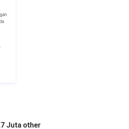
ngan
da
r
,7 Juta other