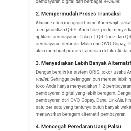
pembayaran digital dari berbagai
e-wallet.
2.
Mempermudah Proses Transaksi
Alasan kedua mengapa bisnis Anda wajib paka
mengandalkan QRIS, Anda tidak perlu menyedi
aplikasi pembayaran. Cukup 1 QR Code dari QR
pembayaran berbeda. Mulai dari OVO, Gopay, Da
akan membuat proses transaksi di toko Anda m
3.
Menyediakan Lebih Banyak Alternati
Dengan beralih ke sistem QRIS, toko/ usaha An
wallet.
Sehingga pelanggan pun merasa lebih n
toko Anda hanya menyediakan 1-2 pembayara
pembayaran digital yang lebih beragam. Deng
pembayaran dari OVO, Gopay, Dana, LinkAja, h
satu per satu yang tentunya butuh banyak wakt
menawarkan beragam alternatif pembayaran.
4.
Mencegah Peredaran Uang Palsu