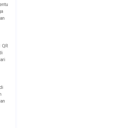
entu
ga
dan
1 QR
di
ari
di
n
dan