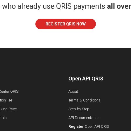
s
who already use QRIS payments
all ove
REGISTER QRIS NOW
Open API QRIS
Center QRIS
About
ion Fee
Terms & Conditions
king Price
Step by Step
ials
API Documentation
Register
Open API QRIS