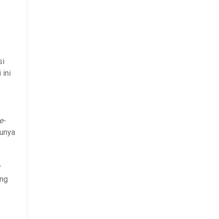
si
 ini
e-
lunya
ung