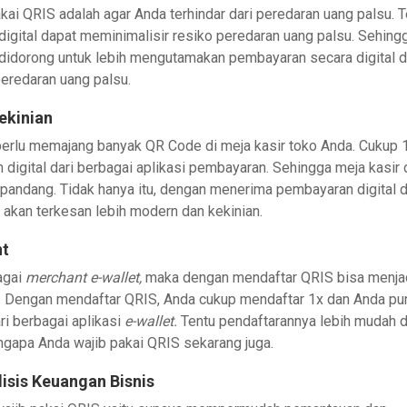
i QRIS adalah agar Anda terhindar dari peredaran uang palsu. T
ital dapat meminimalisir resiko peredaran uang palsu. Sehing
idorong untuk lebih mengutamakan pembayaran secara digital 
peredaran uang palsu.
ekinian
erlu memajang banyak QR Code di meja kasir toko Anda. Cukup 
igital dari berbagai aplikasi pembayaran. Sehingga meja kasir 
pandang. Tidak hanya itu, dengan menerima pembayaran digital d
akan terkesan lebih modern dan kekinian.
nt
agai
merchant e-wallet,
maka dengan mendaftar QRIS bisa menja
 Dengan mendaftar QRIS, Anda cukup mendaftar 1x dan Anda pu
i berbagai aplikasi
e-wallet.
Tentu pendaftarannya lebih mudah 
ngapa Anda wajib pakai QRIS sekarang juga.
sis Keuangan Bisnis