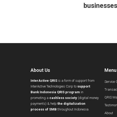
businesse
About Us
Menu
InterActive QRIS
is a form of support from
Service 
InterActive Technologies Corp to
support
Transact
Bank Indonesia QRIS program
in
QRIS Ma
promoting a
cashless society
(digital money
payments) & help
the digitalization
Testimon
process of SMB
throughout Indonesia.
About