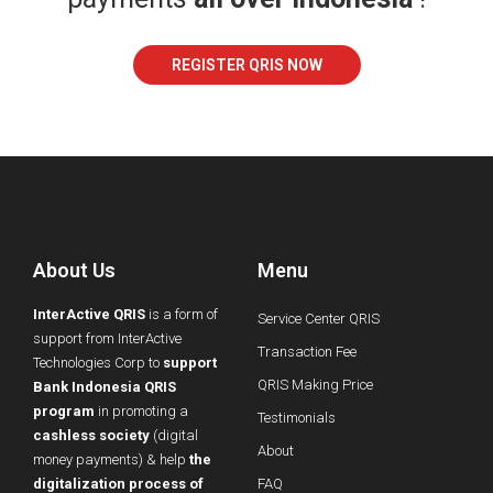
REGISTER QRIS NOW
About Us
Menu
InterActive QRIS
is a form of
Service Center QRIS
support from InterActive
Transaction Fee
Technologies Corp to
support
QRIS Making Price
Bank Indonesia QRIS
program
in promoting a
Testimonials
cashless society
(digital
About
money payments) & help
the
digitalization process of
FAQ