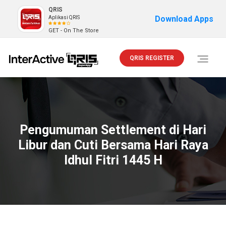
QRIS
Download Apps
Aplikasi QRIS
GET - On The Store
QRIS REGISTER
Toggle
navigati
Pengumuman Settlement di Hari
Libur dan Cuti Bersama Hari Raya
Idhul Fitri 1445 H