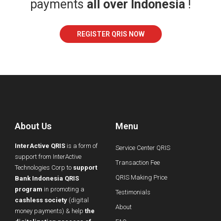
payments
all over Indonesia
!
REGISTER QRIS NOW
About Us
Menu
InterActive QRIS
is a form of
Service Center QRIS
support from InterActive
Transaction Fee
Technologies Corp to
support
QRIS Making Price
Bank Indonesia QRIS
program
in promoting a
Testimonials
cashless society
(digital
About
money payments) & help
the