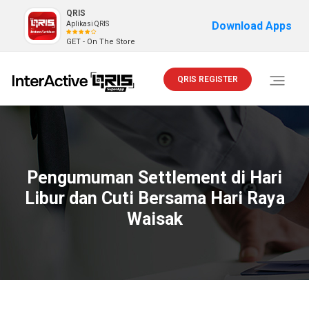
QRIS
Download Apps
Aplikasi QRIS
GET - On The Store
QRIS REGISTER
Toggle
navigati
Pengumuman Settlement di Hari
Libur dan Cuti Bersama Hari Raya
Waisak