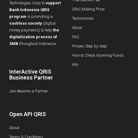
Technologies Corp to
support
QRIS Making Price
Bank Indonesia QRIS
program
in promoting a
Testimonials
cashless society
(digital
About
money payments) & help
the
digitalization process of
FAQ
SMB
throughout Indonesia.
Proses Step by step
How to Check Incoming Funds
Info
InterActive QRIS
Business Partner
Join Become a Partner
Open API QRIS
About
Terms & Conditions