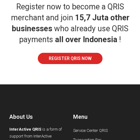
Register now to become a QRIS
merchant and join
15,7 Juta other
businesses
who already use QRIS
payments
all over Indonesia
!
REGISTER QRIS NOW
About Us
Menu
InterActive QRIS
is a form of
Service Center QRIS
support from InterActive
Transaction Fee