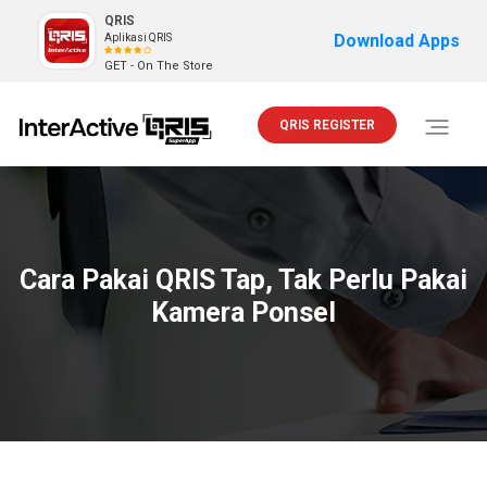
QRIS
Download Apps
Aplikasi QRIS
GET - On The Store
QRIS REGISTER
Toggle
navigati
Cara Pakai QRIS Tap, Tak Perlu Pakai
Kamera Ponsel