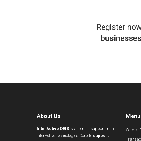
Register no
businesse
About Us
Menu
InterActive QRIS
is a form of support from
Service 
InterActive Technologies Corp to
support
Transact