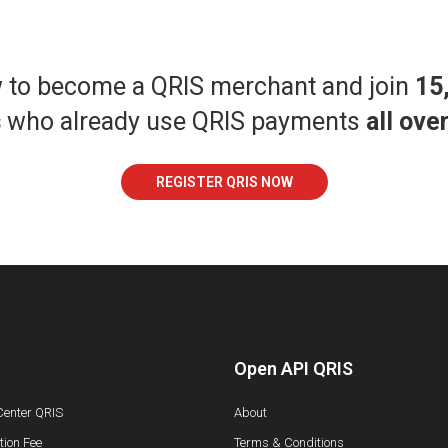
w to become a QRIS merchant and join
15
s
who already use QRIS payments
all ove
REGISTER QRIS NOW
Open API QRIS
Center QRIS
About
ion Fee
Terms & Conditions