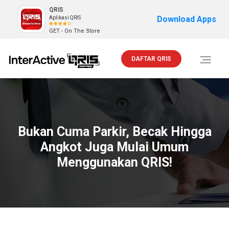
QRIS
Download Apps
Aplikasi QRIS
GET - On The Store
DAFTAR QRIS
Toggle
navigati
Bukan Cuma Parkir, Becak Hingga
Angkot Juga Mulai Umum
Menggunakan QRIS!