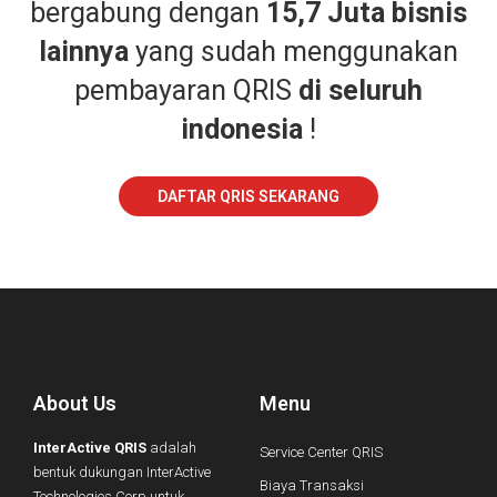
bergabung dengan
15,7 Juta bisnis
lainnya
yang sudah menggunakan
pembayaran QRIS
di seluruh
indonesia
!
DAFTAR QRIS SEKARANG
About Us
Menu
InterActive QRIS
adalah
Service Center QRIS
bentuk dukungan InterActive
Biaya Transaksi
Technologies Corp untuk