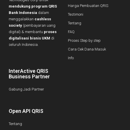
Harga Pembuatan QRIS
mendukung program QRIS
Bank Indonesia
dalam
Testimoni
menggalakkan
cashless
Tentang
society
(pembayaran uang
digital) & membantu
proses
FAQ
digitalisasi bisnis UKM
di
Proses Step by step
seluruh Indonesia.
Cara Cek Dana Masuk
Info
InterActive QRIS
Business Partner
Gabung Jadi Partner
Open API QRIS
Tentang