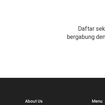
Daftar se
bergabung de
About Us
Menu