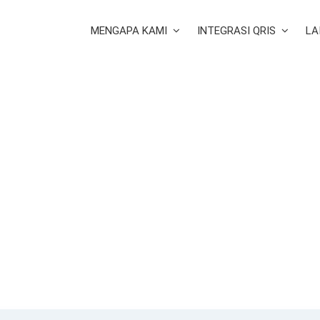
MENGAPA KAMI
INTEGRASI QRIS
LA
tlement (Pencairan Dana) k
merchant