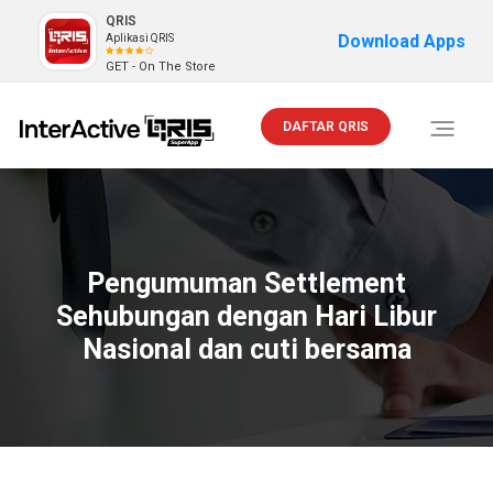
QRIS
Download Apps
Aplikasi QRIS
GET - On The Store
DAFTAR QRIS
Toggle
navigati
Pengumuman Settlement
Sehubungan dengan Hari Libur
Nasional dan cuti bersama