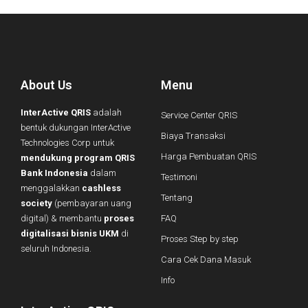
About Us
Menu
InterActive QRIS
adalah
Service Center QRIS
bentuk dukungan InterActive
Biaya Transaksi
Technologies Corp untuk
Harga Pembuatan QRIS
mendukung program QRIS
Bank Indonesia
dalam
Testimoni
menggalakkan
cashless
Tentang
society
(pembayaran uang
digital) & membantu
proses
FAQ
digitalisasi bisnis UKM
di
Proses Step by step
seluruh Indonesia.
Cara Cek Dana Masuk
Info