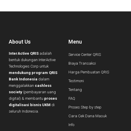
About Us
Menu
InterActive QRIS
adalah
Service Center QRIS
bentuk dukungan InterActive
Biaya Transaksi
Technologies Corp untuk
Harga Pembuatan QRIS
mendukung program QRIS
Bank Indonesia
dalam
Testimoni
menggalakkan
cashless
Tentang
society
(pembayaran uang
digital) & membantu
proses
FAQ
digitalisasi bisnis UKM
di
Proses Step by step
seluruh Indonesia.
Cara Cek Dana Masuk
Info