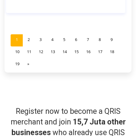
1
2
3
4
5
6
7
8
9
10
11
12
13
14
15
16
17
18
19
»
Register now to become a QRIS
merchant and join
15,7 Juta other
businesses
who already use QRIS