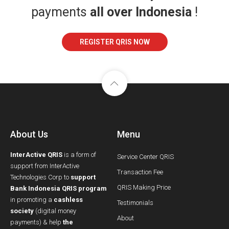
payments
all over Indonesia
!
REGISTER QRIS NOW
About Us
Menu
InterActive QRIS
is a form of
Service Center QRIS
support from InterActive
Transaction Fee
Technologies Corp to
support
QRIS Making Price
Bank Indonesia QRIS program
in promoting a
cashless
Testimonials
society
(digital money
About
payments) & help
the