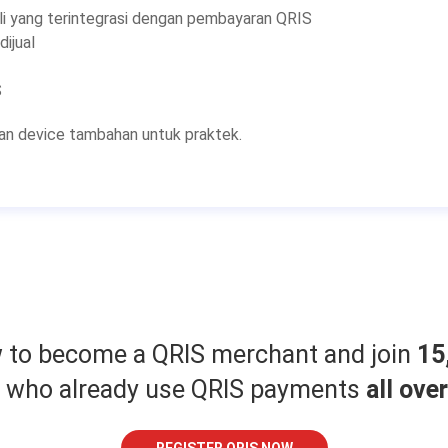
li yang terintegrasi dengan pembayaran QRIS
ijual
S
kan device tambahan untuk praktek.
w to become a QRIS merchant and join
15
who already use QRIS payments
all ove