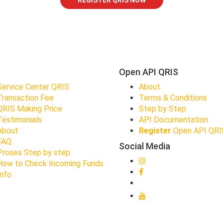
REGISTER QRIS NOW
Open API QRIS
Service Center QRIS
About
Transaction Fee
Terms & Conditions
QRIS Making Price
Step by Step
Testimonials
API Documentation
About
Register
Open API QRI
FAQ
Social Media
Proses Step by step
How to Check Incoming Funds
Info