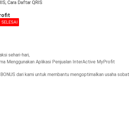
rofit
 SELESAI
si sehari-hari,
sama Menggunakan Aplikasi Penjualan InterActive MyProfit
an BONUS dari kami untuk membantu mengoptimalkan usaha soba