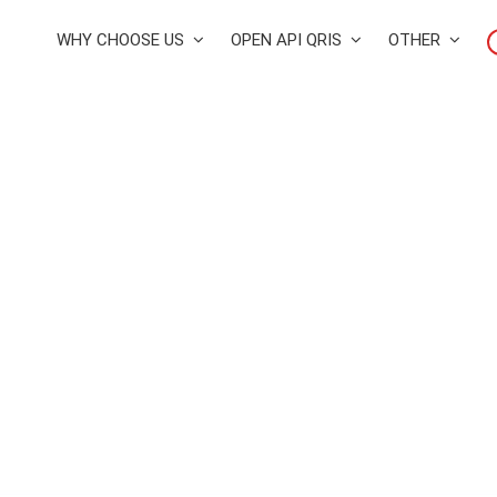
WHY CHOOSE US
OPEN API QRIS
OTHER
Online Training InterActive 