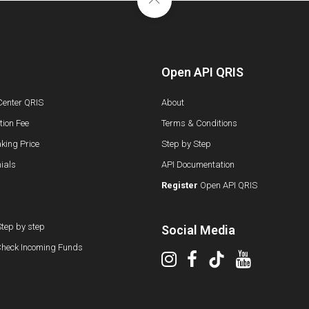
Open API QRIS
Center QRIS
About
ion Fee
Terms & Conditions
king Price
Step by Step
ials
API Documentation
Register
Open API QRIS
tep by step
Social Media
Check Incoming Funds