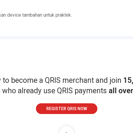
S
kan device tambahan untuk praktek.
w to become a QRIS merchant and join
15
s
who already use QRIS payments
all ove
REGISTER QRIS NOW