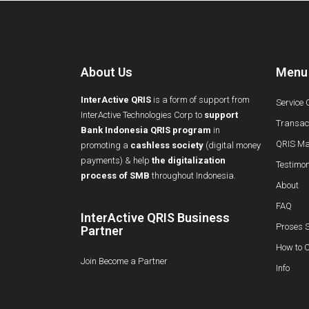
About Us
Menu
InterActive QRIS
is a form of support from
Service 
InterActive Technologies Corp to
support
Transact
Bank Indonesia QRIS program
in
QRIS Ma
promoting a
cashless society
(digital money
payments) & help
the digitalization
Testimon
process of SMB
throughout Indonesia.
About
FAQ
InterActive QRIS Business
Proses S
Partner
How to 
Join Become a Partner
Info