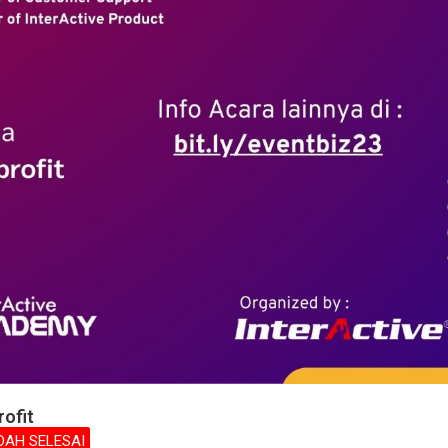
rofit
DAH SELESAI