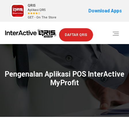
QRIS
Download Apps
Aplikasi QRIS
GET - On The Store
Toggle
DAFTAR QRIS
navigati
Pengenalan Aplikasi POS InterActive
MyProfit