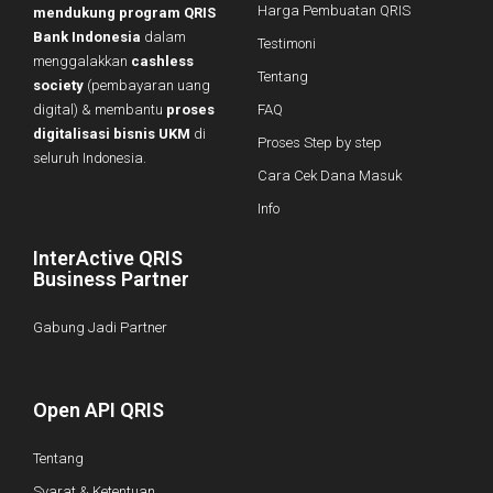
Harga Pembuatan QRIS
mendukung program QRIS
Bank Indonesia
dalam
Testimoni
menggalakkan
cashless
Tentang
society
(pembayaran uang
digital) & membantu
proses
FAQ
digitalisasi bisnis UKM
di
Proses Step by step
seluruh Indonesia.
Cara Cek Dana Masuk
Info
InterActive QRIS
Business Partner
Gabung Jadi Partner
Open API QRIS
Tentang
Syarat & Ketentuan