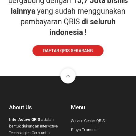
bergabung dengan
15,7 Juta bisnis
lainnya
yang sudah menggunakan
pembayaran QRIS
di seluruh
indonesia
!
DAFTAR QRIS SEKARANG
About Us
Menu
InterActive QRIS
adalah
Service Center QRIS
bentuk dukungan InterActive
Biaya Transaksi
Technologies Corp untuk