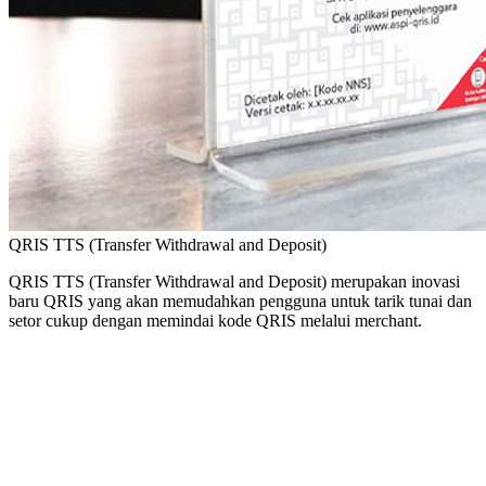
QRIS TTS
(Transfer Withdrawal and Deposit)
QRIS TTS (Transfer Withdrawal and Deposit) merupakan inovasi
baru QRIS yang akan memudahkan pengguna untuk tarik tunai dan
setor cukup dengan memindai kode QRIS melalui merchant.