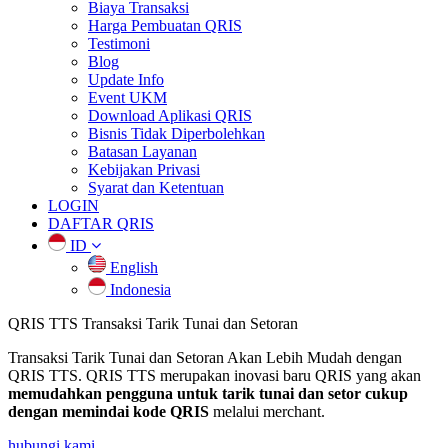
Biaya Transaksi
Harga Pembuatan QRIS
Testimoni
Blog
Update Info
Event UKM
Download Aplikasi QRIS
Bisnis Tidak Diperbolehkan
Batasan Layanan
Kebijakan Privasi
Syarat dan Ketentuan
LOGIN
DAFTAR QRIS
ID
English
Indonesia
QRIS TTS
Transaksi Tarik Tunai dan Setoran
Transaksi Tarik Tunai dan Setoran Akan Lebih Mudah dengan
QRIS TTS. QRIS TTS merupakan inovasi baru QRIS yang akan
memudahkan pengguna untuk tarik tunai dan setor cukup
dengan memindai kode QRIS
melalui merchant.
hubungi kami