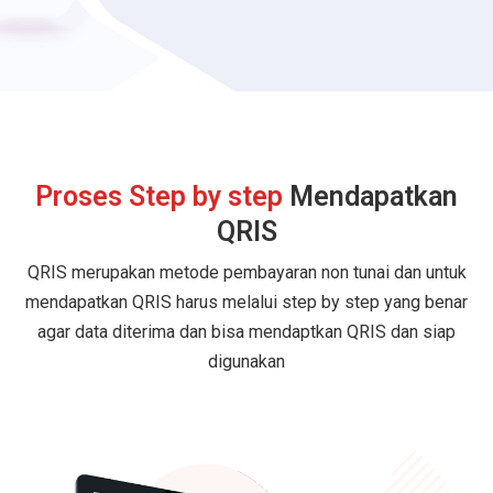
Proses Step by step
Mendapatkan
QRIS
QRIS merupakan metode pembayaran non tunai dan untuk
mendapatkan QRIS harus melalui step by step yang benar
agar data diterima dan bisa mendaptkan QRIS dan siap
digunakan