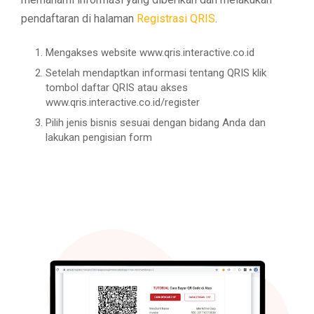
pendaftaran di halaman
Registrasi QRIS
.
Mengakses website www.qris.interactive.co.id
Setelah mendaptkan informasi tentang QRIS klik
tombol daftar QRIS atau akses
www.qris.interactive.co.id/register
Pilih jenis bisnis sesuai dengan bidang Anda dan
lakukan pengisian form