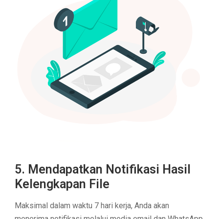
5. Mendapatkan Notifikasi Hasil
Kelengkapan File
Maksimal dalam waktu 7 hari kerja, Anda akan
menerima notifikasi melalui media email dan WhatsApp,