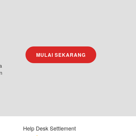
MULAI SEKARANG
a
n
Help Desk Settlement