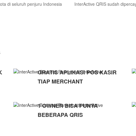
ota di seluruh penjuru Indonesia
InterActive QRIS sudah diperc
S
K
GRATIS APLIKASI POS KASIR
TIAP MERCHANT
1 OWNER BISA PUNYA
BEBERAPA QRIS