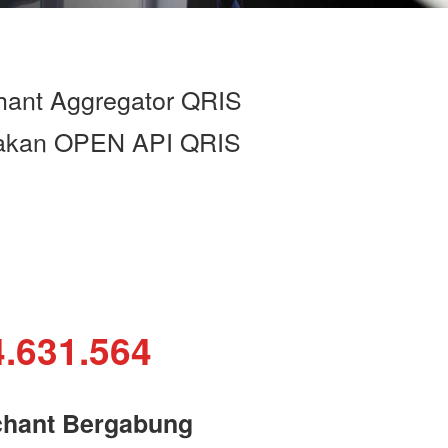
hant Aggregator QRIS
diakan OPEN API QRIS
4.631.564
hant Bergabung